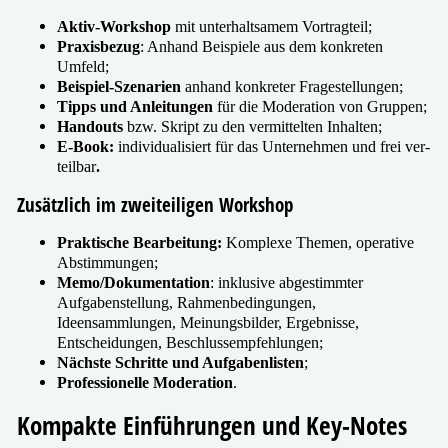
Aktiv-Workshop
mit unter­halt­sa­mem Vortragteil;
Praxisbezug
: Anhand Beispiele aus dem kon­kre­ten
Umfeld;
Beispiel-Szenarien
anhand kon­kre­ter Fragestellungen;
Tipps und Anleitungen
für die Moderation von Gruppen;
Handouts
bzw. Skript zu den ver­mit­tel­ten Inhalten;
E‑Book:
indi­vi­dua­li­siert für das Unternehmen und frei ver­
teil­bar
.
Zusätzlich im zwei­tei­li­gen Workshop
Praktische Bearbeitung:
Komplexe Themen, ope­ra­ti­ve
Abstimmungen;
Memo/​Dokumentation
: inklu­si­ve abge­stimm­ter
Aufgabenstellung, Rahmenbedingungen,
Ideensammlungen, Meinungsbilder, Ergebnisse,
Entscheidungen, Beschlussempfehlungen;
Nächste Schritte und Aufgabenlisten
;
Professionelle Moderation
.
Kompakte Einführungen und Key-Notes