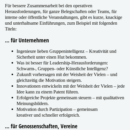
Für bes­se­re Zusammenarbeit bei den ope­ra­ti­ven
Herausforderungen, für gan­ze Belegschaften oder Teams, für
inter­ne oder öffent­li­che Veranstaltungen, gibt es kur­ze, kna­cki­ge
und unter­halt­sa­me Einführungen, zum Beispiel mit fol­gen­den
Titeln:
… für Unternehmen
Ingenieure lie­ben Gruppenintelligenz – Kreativität und
Sicherheit unter einen Hut bekommen.
Was ist bes­ser für Leadership-Herausforderungen:
Schwarm‑, Gruppen- oder Künstliche Intelligenz?
Zukunft vor­her­sa­gen mit der Weisheit der Vielen – und
gleich­zei­tig die Motivation steigern.
Innovationen ent­wi­ckeln mit der Weisheit der Vielen – jede
Idee kann zu einem Patent führen.
Erfolgreiche Projekte gemein­sam steu­ern – mit qua­li­ta­ti­ven
Meinungsbildern.
Motivation durch Partizipation – gemein­sam
krea­ti­ver und schnel­ler erfolgreich.
… für Genossenschaften, Vereine