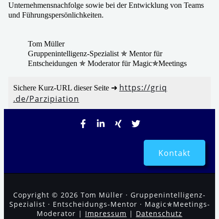
Unternehmensnachfolge sowie bei der Entwicklung von Teams
und Führungspersönlichkeiten.
Tom Müller
Gruppenintelligenz-Spezialist ✯ Mentor für
Entscheidungen ✯ Moderator für Magic✯Meetings
https://​griq​
Sichere Kurz-URL die­ser Seite ➜
.de/​P​a​r​z​i​p​i​a​t​ion
Kontakt
Copyright © 2026 Tom Müller · Gruppenintelligenz-
Spezialist · Entscheidungs-Mentor · Magic✯Meetings-
Moderator |
Impressum
|
Datenschutz