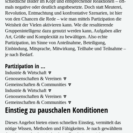
schied­li­che Bilder im Kopf und ent­spre­chen­de Reaktionen – oft­
mals nega­ti­ve oder deut­lich angst­be­setz­te. Doch statt Meuterei,
Revolution, Entmachtung und kon­fron­ta­ti­ve Szenarien, ist hier
von den Chancen die Rede – wie man mit­tels Partizipation die
Weisheit der Vielen akti­vie­ren kann. Wie die resul­tie­ren­de
Gruppenintelligenz dazu genutzt wer­den kann, Aufgaben aller
Art, Größe und Komplexität zu bewäl­ti­gen. Also ech­te
Partizipation, im Sinne von Anteilnahme, Beteiligung,
Einbindung, Mitsprache, Mitwirkung, Teilhabe und Teilnahme –
je nach Bedarf.
Partizipation in …
Industrie & Wirtschaft 🔽
Genossenschaften & Vereinen 🔽
Gemeinschaften & Communities 🔽
Industrie & Wirtschaft 🔽
Genossenschaften & Vereinen 🔽
Gemeinschaften & Communities 🔽
Einstieg zu pau­scha­len Konditionen
Dieses Angebot bie­ten einen schnel­len Einstieg, ver­mit­telt das
nöti­ge Wissen, Methoden und Fähigkeiten. Je nach gewähl­tem