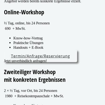
Angebot wer­den bereits kon­kre­te Ergebnisse erzielt.
Online-Workshop
½ Tag, online, bis 24 Personen
690
+ MwSt.
Know-how-Vortrag
Praktische Übungen
Handouts + E‑Book
Termin/​Anfrage/​Reservierung
Jetzt unver­bind­lich anfragen!
Zweiteiliger Workshop
mit kon­kre­ten Ergebnissen
2 × ½ Tag, vor Ort, bis 24 Personen
1980
+ Reisekostenpauschale + MwSt.