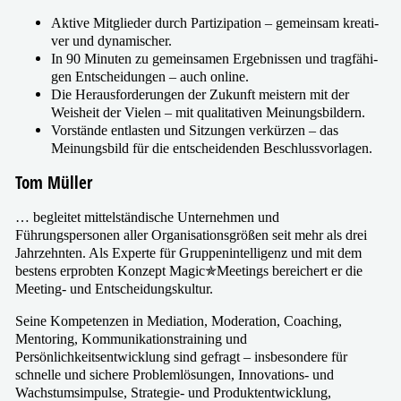
Aktive Mitglieder durch Partizipation – gemein­sam krea­ti­
ver und dynamischer.
In 90 Minuten zu gemein­sa­men Ergebnissen und trag­fä­hi­
gen Entscheidungen – auch online.
Die Herausforderungen der Zukunft meis­tern mit der
Weisheit der Vielen – mit qua­li­ta­ti­ven Meinungsbildern.
Vorstände ent­las­ten und Sitzungen ver­kür­zen – das
Meinungsbild für die ent­schei­den­den Beschlussvorlagen.
Tom Müller
… beglei­tet mit­tel­stän­di­sche Unternehmen und
Führungspersonen aller Organisationsgrößen seit mehr als drei
Jahrzehnten. Als Experte für Gruppenintelligenz und mit dem
bes­tens erprob­ten Konzept Magic✯Meetings berei­chert er die
Meeting- und Entscheidungskultur.
Seine Kompetenzen in Mediation, Moderation, Coaching,
Mentoring, Kommunikationstraining und
Persönlichkeitsentwicklung sind gefragt – ins­be­son­de­re für
schnel­le und siche­re Problemlösungen, Innovations- und
Wachstumsimpulse, Strategie- und Produktentwicklung,