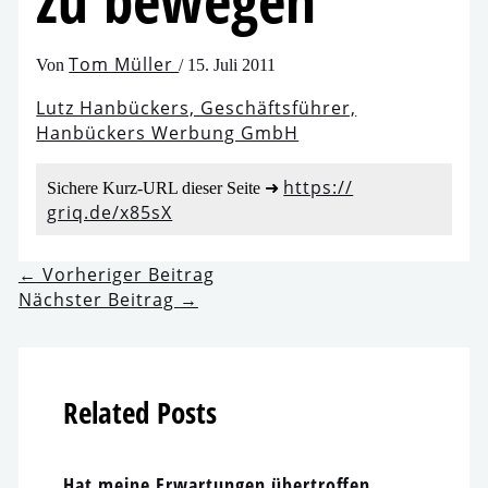
zu bewegen
Tom Müller
Von
/
15. Juli 2011
Lutz Hanbückers, Geschäftsführer,
Hanbückers Werbung GmbH
https://​
Sichere Kurz-URL die­ser Seite ➜
griq​.de/​x​8​5sX
←
Vorheriger Beitrag
Nächster Beitrag
→
Related Posts
Hat mei­ne Erwartungen übertroffen