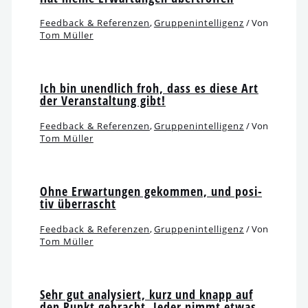
Feedback & Referenzen
,
Gruppenintelligenz
/ Von
Tom Müller
Ich bin unend­lich froh, dass es die­se Art
der Veranstaltung gibt!
Feedback & Referenzen
,
Gruppenintelligenz
/ Von
Tom Müller
Ohne Erwartungen gekom­men, und posi­
tiv überrascht
Feedback & Referenzen
,
Gruppenintelligenz
/ Von
Tom Müller
Sehr gut ana­ly­siert, kurz und knapp auf
den Punkt gebracht. Jeder nimmt etwas