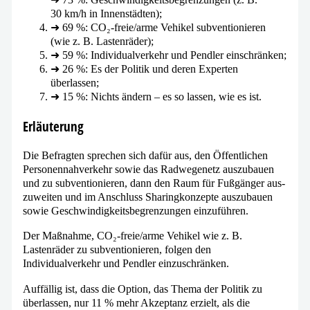
30 km/​h in Innenstädten);
➜ 69 %: CO₂-frei­e/ar­me Vehikel sub­ven­tio­nie­ren
(wie z. B. Lastenräder);
➜ 59 %: Individualverkehr und Pendler einschränken;
➜ 26 %: Es der Politik und deren Experten
überlassen;
➜ 15 %: Nichts ändern – es so las­sen, wie es ist.
Erläuterung
Die Befragten spre­chen sich dafür aus, den Öffentlichen
Personennahverkehr sowie das Radwegenetz aus­zu­bau­en
und zu sub­ven­tio­nie­ren, dann den Raum für Fußgänger aus­
zu­wei­ten und im Anschluss Sharingkonzepte aus­zu­bau­en
sowie Geschwindigkeitsbegrenzungen einzuführen.
Der Maßnahme, CO₂-frei­e/ar­me Vehikel wie z. B.
Lastenräder zu sub­ven­tio­nie­ren, fol­gen den
Individualverkehr und Pendler einzuschränken.
Auffällig ist, dass die Option, das Thema der Politik zu
über­las­sen, nur 11 % mehr Akzeptanz erzielt, als die