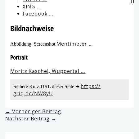
XING …
Facebook …
Bildnachweise
Mentimeter …
Abbildung: Screenshot
Portrait
Moritz Kaschel, Wuppertal …
https://​
Sichere Kurz-URL die­ser Seite ➜
griq​.de/​N​W​8yU
←
Vorheriger Beitrag
Nächster Beitrag
→