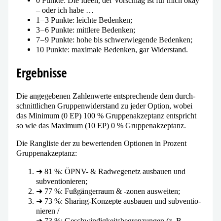
0 Punkte: Die Ideen, der Vorschlag ist für mich okay
– oder ich habe …
1 – 3 Punkte: leich­te Bedenken;
3 – 6 Punkte: mitt­le­re Bedenken;
7 – 9 Punkte: hohe bis schwer­wie­gen­de Bedenken;
10 Punkte: maxi­ma­le Bedenken, gar Widerstand.
Ergebnisse
Die ange­ge­be­nen Zahlenwerte ent­spre­chen­de dem durch­
schnitt­li­chen Gruppenwiderstand zu jeder Option, wobei
das Minimum (0 EP) 100 % Gruppenakzeptanz ent­spricht
so wie das Maximum (10 EP) 0 % Gruppenakzeptanz.
Die Rangliste der zu bewer­ten­den Optionen in Prozent
Gruppenakzeptanz:
➜ 81 %: ÖPNV- & Radwegenetz aus­bau­en und
subventionieren;
➜ 77 %: Fußgängerraum & ‑zonen ausweiten;
➜ 73 %: Sharing-Konzepte aus­bau­en und sub­ven­tio­
nie­ren /​
➜ 73 %: Geschwindigkeitsbegrenzungen (z. B.