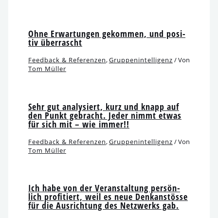
Ohne Erwartungen gekom­men, und posi­
tiv überrascht
Feedback & Referenzen
,
Gruppenintelligenz
/ Von
Tom Müller
Sehr gut ana­ly­siert, kurz und knapp auf
den Punkt gebracht. Jeder nimmt etwas
für sich mit – wie immer!!
Feedback & Referenzen
,
Gruppenintelligenz
/ Von
Tom Müller
Ich habe von der Veranstaltung per­sön­
lich pro­fi­tiert, weil es neue Denkanstösse
für die Ausrichtung des Netzwerks gab.