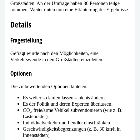
Großstädten. An der Umfrage haben 86 Personen teil­ge­
nom­men. Weiter unten nun eine Erläuterung der Ergebnisse.
Details
Fragestellung
Gefragt wur­de nach den Möglichkeiten, eine
Verkehrswende in den Großstädten einzuleiten.
Optionen
Die zu bewer­ten­den Optionen lauteten:
Es wei­ter so lau­fen las­sen – nichts ändern.
Es der Politik und deren Experten überlassen.
CO₂-frei­e/ar­me Vehikel sub­ven­tio­nie­ren (wie z. B.
Lastenräder).
Individualverkehr und Pendler einschränken.
Geschwindigkeitsbegrenzungen (z. B. 30 km/​h in
Innenstädten).