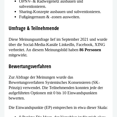
ÖPNV- & Radwegenetz aus­bau­en und
subventionieren.
Sharing-Konzepte aus­bau­en und subventionieren.
Fußgängerraum & ‑zonen ausweiten.
Umfrage & Teilnehmende
Diese Meinungsumfrage lief im September 2021 und wur­de
über die Social-Media-Kanäle LinkedIn, Facebook, XING
ver­brei­tet. An die­sem Meinungsbild haben
86 Personen
mitgewirkt.
Bewertungsverfahren
Zur Abfrage der Meinungen wur­de das
Bewertungsverfahren Systemisches Konsensieren (SK-
Prinzip) ver­wen­det. Die Teilnehmenden konn­ten jede der
auf­ge­führ­ten Optionen mit 0 bis 10 Einwandspunkten
bewerten.
Die Einwandspunkte (EP) ent­spre­chen in etwa die­ser Skala: