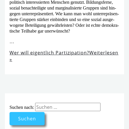
poli­tisch inter­es­sier­ten Menschen genutzt. Bildungsferne,
sozi­al benach­tei­lig­te und mar­gi­na­li­sier­te Gruppen sind hin­
ge­gen unter­re­prä­sen­tiert. Wie kann man wohl unter­re­prä­sen­
tier­te Gruppen stär­ker ein­bin­den und so eine sozi­al aus­ge­
wo­ge­ne Beteiligung gewähr­leis­ten? Oder ist ech­te demo­kra­
ti­sche Teilhabe gar unerwünscht?
…
Wer will eigent­lich Partizipation?
Weiterlesen
»
Suchen nach: