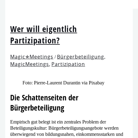
Wer will eigent­lich
Partizipation?
Magic✯Meetings
Bürgerbeteiligung
/
,
MagicMeetings
Partizipation
,
Foto: Pierre-Laurent Durantin via Pixabay
Die Schattenseiten der
Bürgerbeteiligung
Empirisch gut belegt ist ein zen­tra­les Problem der
Beteiligungskultur: Bürgerbeteiligungsangebote wer­den
über­wie­gend von bil­dungs­na­hen, ein­kom­mens­star­ken und