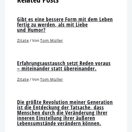
Gibt es eine bes­se­re Form mit dem Leben
fer­tig zu wer­den, als mit Liebe
und Humor?
Zitate
/ Von
Tom Müller
Erfahrungsaustausch setzt Reden vor­aus
– mit­ein­an­der statt übereinander.
Zitate
/ Von
Tom Müller
Die größ­te Revolution mei­ner Generation
ist die Entdeckung der Tatsache, dass
Menschen durch die Veränderung Ihrer
inne­ren Einstellung ihrer äuße­ren
Lebensumstände ver­än­dern können.