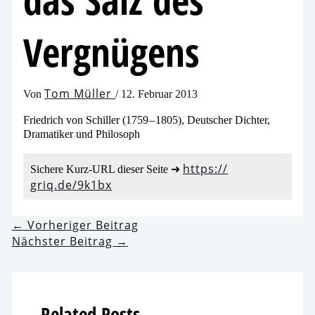
das Salz des
Vergnügens
Tom Müller
Von
/
12. Februar 2013
Friedrich von Schiller (1759 – 1805), Deutscher Dichter,
Dramatiker und Philosoph
https://​
Sichere Kurz-URL die­ser Seite ➜
griq​.de/​9​k​1bx
←
Vorheriger Beitrag
Nächster Beitrag
→
Related Posts