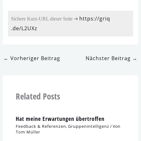
https://​griq​
Sichere Kurz-URL die­ser Seite ➜
.de/​L​2​UXz
←
Vorheriger Beitrag
Nächster Beitrag
→
Related Posts
Hat mei­ne Erwartungen übertroffen
Feedback & Referenzen
,
Gruppenintelligenz
/ Von
Tom Müller