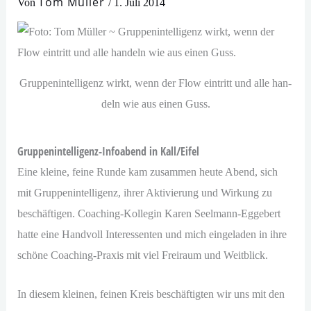
Tom Müller
Von
/
1. Juli 2014
Gruppenintelligenz wirkt, wenn der Flow ein­tritt und alle han­
deln wie aus einen Guss.
Gruppenintelligenz-Infoabend in Kall/​Eifel
Eine klei­ne, fei­ne Runde kam zusam­men heu­te Abend, sich
mit Gruppenintelligenz, ihrer Aktivierung und Wirkung zu
beschäf­ti­gen. Coaching-Kollegin Karen Seelmann-Eggebert
hat­te eine Handvoll Interessenten und mich ein­ge­la­den in ihre
schö­ne Coaching-Praxis mit viel Freiraum und Weitblick.
In die­sem klei­nen, fei­nen Kreis beschäf­tig­ten wir uns mit den