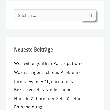
S
u
c
h
Neueste Beiträge
e
n
Wer will eigent­lich Partizipation?
n
a
Was ist eigent­lich das Problem?
c
Interview im VDI-Journal des
h
Bezirksvereins Niederrhein
:
Nur ein Zehntel der Zeit für eine
Entscheidung