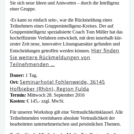
Sie sich neue Ideen und Antworten – durch die Intelligenz
einer Gruppe.
›Es kann so ein­fach sein‹, war die Rückmeldung eines
Teilnehmers eines Gruppenintelligenz-Kreises. Der auf
Gruppenintelligenz spe­zia­li­sier­te Coach Tom Müller hat das
hoch­ef­fi­zi­en­te Verfahren ent­wi­ckelt, mit dem inner­halb kür­
zes­ter Zeit neue, inno­va­ti­ve Lösungsansätze gefun­den und
Hier fin­den
Entscheidungen getrof­fen wer­den kön­nen.
Sie wei­te­re Rückmeldungen von
Teilnehmenden …
Dauer:
1 Tag,
Seminarhotel Fohlenweide, 36145
Ort:
Hofbieber (Rhön), Region Fulda
Termin:
Mittwoch 28. September 2016
Kosten:
€ 145,- zzgl. MwSt.
Für unse­ren Workshop gilt eine Vertraulichkeitsklausel. Alle
Teilnehmenden ver­ein­ba­ren abso­lu­te Vertraulichkeit der
bear­bei­te­ten unter­neh­me­ri­schen und per­sön­li­chen Themen.