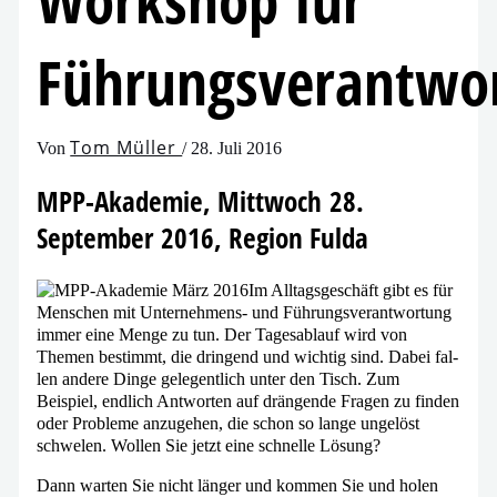
Workshop für
Führungsverantwor
Tom Müller
Von
/
28. Juli 2016
MPP-Akademie, Mittwoch 28.
September 2016, Region Fulda
Im Alltagsgeschäft gibt es für
Menschen mit Unternehmens- und Führungsverantwortung
immer eine Menge zu tun. Der Tagesablauf wird von
Themen bestimmt, die drin­gend und wich­tig sind. Dabei fal­
len ande­re Dinge gele­gent­lich unter den Tisch. Zum
Beispiel, end­lich Antworten auf drän­gen­de Fragen zu fin­den
oder Probleme anzu­ge­hen, die schon so lan­ge unge­löst
schwe­len. Wollen Sie jetzt eine schnel­le Lösung?
Dann war­ten Sie nicht län­ger und kom­men Sie und holen