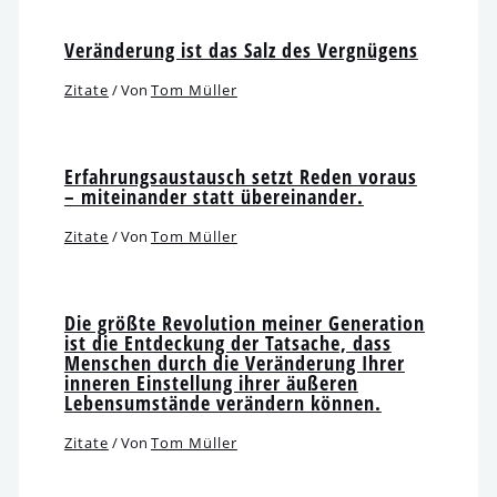
Veränderung ist das Salz des Vergnügens
Zitate
/ Von
Tom Müller
Erfahrungsaustausch setzt Reden vor­aus
– mit­ein­an­der statt übereinander.
Zitate
/ Von
Tom Müller
Die größ­te Revolution mei­ner Generation
ist die Entdeckung der Tatsache, dass
Menschen durch die Veränderung Ihrer
inne­ren Einstellung ihrer äuße­ren
Lebensumstände ver­än­dern können.
Zitate
/ Von
Tom Müller