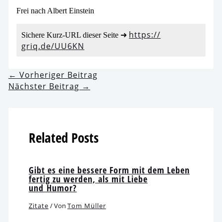
Frei nach Albert Einstein
https://​
Sichere Kurz-URL die­ser Seite ➜
griq​.de/​U​U​6KN
←
Vorheriger Beitrag
Nächster Beitrag
→
Related Posts
Gibt es eine bes­se­re Form mit dem Leben
fer­tig zu wer­den, als mit Liebe
und Humor?
Zitate
/ Von
Tom Müller