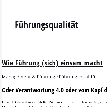
Führungsqualität
Wie Führung (sich) ein­sam macht
Management & Führung
Führungsqualität
/
Oder Verantwortung 4.0 oder vom Kopf d
Eine T3N-Kolumne titel­te ›Wenn du ent­schei­den willst, musst
Hierarchien und dezen­tra­le Verantwortung‹ unmit­tel­bar m