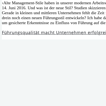
›Alte Management-Stile haben in unse­rer moder­nen Arbeitsw
14. Juni 2016. Und was ist der neue Stil? Studien skiz­zie­re
Gerade in klei­nen und mitt­le­ren Unternehmen fehlt die Zeit
drein noch einen neu­en Führungsstil ent­wi­ckeln? Ich habe da
um gesi­cher­te Erkenntnisse zu Einfluss von Führung auf di
Führungsqualität macht Unternehmen erfolg­re