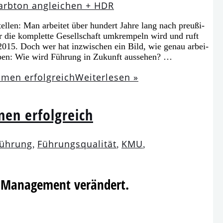
l­len: Man arbei­tet über hun­dert Jahre lang nach preu­ßi­
r die kom­plet­te Gesellschaft umkrem­peln wird und ruft
 2015. Doch wer hat inzwi­schen ein Bild, wie genau arbei­
­ben: Wie wird Führung in Zukunft aussehen? …
hmen erfolg­reich
Weiterlesen »
en erfolgreich
ührung
Führungsqualität
KMU
,
,
,
as Management verändert.