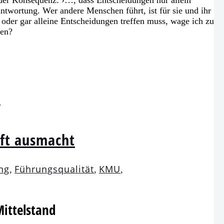
rantwortung. Wer ande­re Menschen führt, ist für sie und ihr
n oder gar allei­ne Entscheidungen tref­fen muss, wage ich zu
den?
»
nft ausmacht
ng
Führungsqualität
KMU
,
,
,
Mittelstand