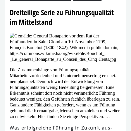
Dreiteilige Serie zu Führungsqualität
im Mittelstand
Die Zusammenhänge von Führungsqualität,
Mitarbeiterzufriedenheit und Unternehmenserfolg erschei­
nen plau­si­bel. Dennoch wird der Entwicklung von
Führungsqualitäten wenig Bedeutung bei­gemes­sen. Eine
Erkenntnis scheint dort noch nicht ver­in­ner­licht: Führung
bedeu­tet weni­ger, den Geführten fach­lich über­le­gen zu sein.
Ganz ande­re Fähigkeiten gefor­dert, wenn es um Führung
geht und die Kernaufgabe, Menschen anzu­lei­ten und wei­ter
zu ent­wi­ckeln. Hier fin­den Sie eini­ge Perspektiven. …
Was erfolg­rei­che Führung in Zukunft aus­