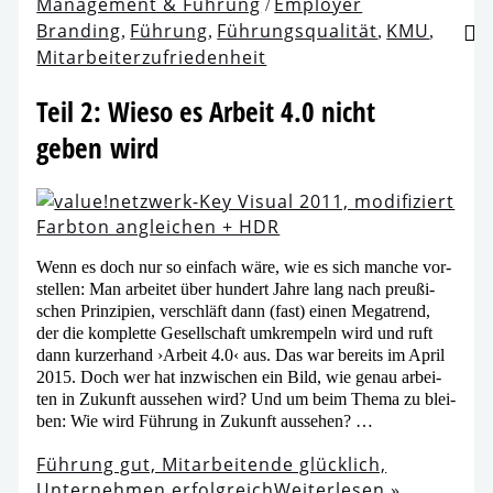
Management & Führung
Employer
/
Branding
Führung
Führungsqualität
KMU
,
,
,
,
Mitarbeiterzufriedenheit
Teil 2: Wieso es Arbeit 4.0 nicht
geben wird
Wenn es doch nur so ein­fach wäre, wie es sich man­che vor­
stel­len: Man arbei­tet über hun­dert Jahre lang nach preu­ßi­
schen Prinzipien, ver­schläft dann (fast) einen Megatrend,
der die kom­plet­te Gesellschaft umkrem­peln wird und ruft
dann kur­zer­hand ›Arbeit 4.0‹ aus. Das war bereits im April
2015. Doch wer hat inzwi­schen ein Bild, wie genau arbei­
ten in Zukunft aus­se­hen wird? Und um beim Thema zu blei­
ben: Wie wird Führung in Zukunft aussehen? …
Führung gut, Mitarbeitende glück­lich,
Unternehmen erfolg­reich
Weiterlesen »