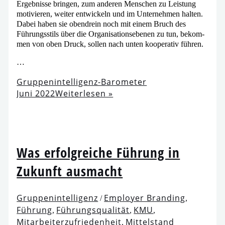
Ergebnisse brin­gen, zum ande­ren Menschen zu Leistung
moti­vie­ren, wei­ter ent­wi­ckeln und im Unternehmen hal­ten.
Dabei haben sie oben­drein noch mit einem Bruch des
Führungsstils über die Organisationsebenen zu tun, bekom­
men von oben Druck, sol­len nach unten koope­ra­tiv führen.
…
Gruppenintelligenz-Barometer
Juni 2022
Weiterlesen »
Was erfolg­rei­che Führung in
Zukunft ausmacht
Gruppenintelligenz
Employer Branding
/
,
Führung
Führungsqualität
KMU
,
,
,
Mitarbeiterzufriedenheit
Mittelstand
,