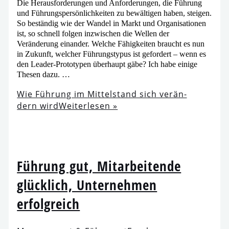
Die Herausforderungen und Anforderungen, die Führung
und Führungspersönlichkeiten zu bewäl­ti­gen haben, stei­gen.
So bestän­dig wie der Wandel in Markt und Organisationen
ist, so schnell fol­gen inzwi­schen die Wellen der
Veränderung ein­an­der. Welche Fähigkeiten braucht es nun
in Zukunft, wel­cher Führungstypus ist gefor­dert – wenn es
den Leader-Prototypen über­haupt gäbe? Ich habe eini­ge
Thesen dazu. …
Wie Führung im Mittelstand sich ver­än­
dern wird
Weiterlesen »
Führung gut, Mitarbeitende
glück­lich, Unternehmen
erfolgreich