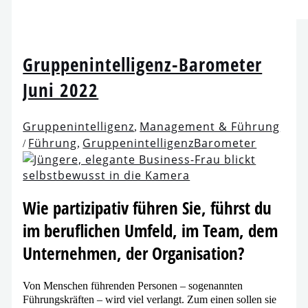
Gruppenintelligenz-Barometer
Juni 2022
Gruppenintelligenz
Management & Führung
,
Führung
GruppenintelligenzBarometer
/
,
Wie par­ti­zi­pa­tiv füh­ren Sie, führst du
im beruf­li­chen Umfeld, im Team, dem
Unternehmen, der Organisation?
Von Menschen füh­ren­den Personen – soge­nann­ten
Führungskräften – wird viel ver­langt. Zum einen sol­len sie