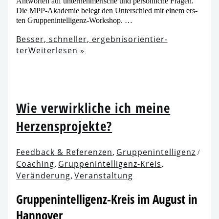
Antworten auf unter­neh­me­ri­sche und per­sön­li­che Fragen.
Die MPP-Akademie belegt den Unterschied mit einem ers­
ten Gruppenintelligenz-Workshop. …
Besser, schnel­ler, ergeb­nis­ori­en­tier­
ter
Weiterlesen »
Wie ver­wirk­li­che ich mei­ne
Herzensprojekte?
Feedback & Referenzen
Gruppenintelligenz
,
/
Coaching
Gruppenintelligenz-Kreis
,
,
Veränderung
Veranstaltung
,
Gruppenintelligenz-Kreis im August in
Hannover