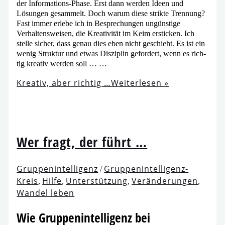
der Informations-Phase. Erst dann wer­den Ideen und
Lösungen gesam­melt. Doch war­um die­se strik­te Trennung?
Fast immer erle­be ich in Besprechungen ungüns­ti­ge
Verhaltensweisen, die Kreativität im Keim ersti­cken. Ich
stel­le sicher, dass genau dies eben nicht geschieht. Es ist ein
wenig Struktur und etwas Disziplin gefor­dert, wenn es rich­
tig krea­tiv wer­den soll … …
Kreativ, aber rich­tig …
Weiterlesen »
Wer fragt, der führt …
Gruppenintelligenz
Gruppenintelligenz-
/
Kreis
Hilfe
Unterstützung
Veränderungen
,
,
,
,
Wandel leben
Wie Gruppenintelligenz bei