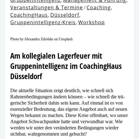
,
,
Veranstaltungen & Termine
Coaching
/
,
CoachingHaus
Düsseldorf
,
,
Gruppenintelligenz-Kreis
Workshop
,
Photo by Alexandru Zdrobău on Unsplash
Am kol­le­gia­len Lagerfeuer mit
Gruppenintelligenz im CoachingHaus
Düsseldorf
Die aktu­el­le Situation zeigt deut­lich, wie schnell sich
Rahmenbedingungen ändern kön­nen – wie schnell die trü­
ge­ri­sche Sicherheit dahin sein kann. Auf ein­mal ist es von
essen­zi­el­ler Bedeutung, das eige­ne Angebot auch auf neu­en
Wegen bekannt zu machen. Diese Krise offen­bart, wo unser
Angebot Schwachpunkte hat­te und ver­wund­bar war. Wie
wer­den wir unter den ver­än­der­ten Bedingungen wie­der
sicht­bar, wahr­ge­nom­men und gebucht?