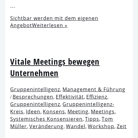
…
Sichtbar wer­den mit dem eige­nen
Angebot
Weiterlesen »
Vitale Meetings bewe­gen
Unternehmen
Gruppenintelligenz
Management & Führung
,
Besprechungen
Effektivität
Effizienz
/
,
,
,
Gruppenintelligenz
Gruppenintelligenz-
,
Kreis
Ideen
Konsens
Meeting
Meetings
,
,
,
,
,
Systemisches Konsensieren
Tipps
Tom
,
,
Müller
Veränderung
Wandel
Workshop
Zeit
,
,
,
,