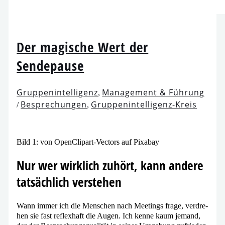
Der magi­sche Wert der
Sendepause
Gruppenintelligenz
Management & Führung
,
Besprechungen
Gruppenintelligenz-Kreis
/
,
Bild 1: von OpenClipart-Vectors auf Pixabay
Nur wer wirk­lich zuhört, kann ande­re
tat­säch­lich verstehen
Wann immer ich die Menschen nach Meetings fra­ge, ver­dre­
hen sie fast reflex­haft die Augen. Ich ken­ne kaum jemand,