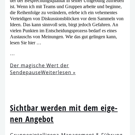
der der Besprechungsqualität in sei­ner Umgebung zufrie­den
ist. Wenn ich mit Teams und Gruppen arbei­te und begin­ne,
die Reihenfolge zu ver­än­dern, erle­be ich ein vehe­men­tes
Verteidigen von Diskussionsblöcken vor dem Sammeln von
Ideen. Das kann sinn­voll sein, birgt jedoch Gefahren. An
vie­len Punkten im Entscheidungsprozess bedarf es eines
Austauschs von Meinungen. Wie das gut gelin­gen kann,
lesen Sie hier …
…
Der magi­sche Wert der
Sendepause
Weiterlesen »
Sichtbar wer­den mit dem eige­
nen Angebot
Gruppenintelligenz
Management & Führung