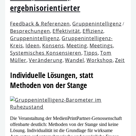
ergebnisorientierter
Feedback & Referenzen
Gruppenintelligenz
,
/
Besprechungen
Effektivität
Effizienz
,
,
,
Gruppenintelligenz
Gruppenintelligenz-
,
Kreis
Ideen
Konsens
Meeting
Meetings
,
,
,
,
,
Systemisches Konsensieren
Tipps
Tom
,
,
Müller
Veränderung
Wandel
Workshop
Zeit
,
,
,
,
Individuelle Lösungen, statt
Methoden von der Stange
Die Veranstaltung der MedienPrintPartner-Genossenschaft
offen­bar­te deut­lich: Methoden von der Stange sind kei­ne
Lösung. Individualität ist die Grundlage für wirk­sa­me