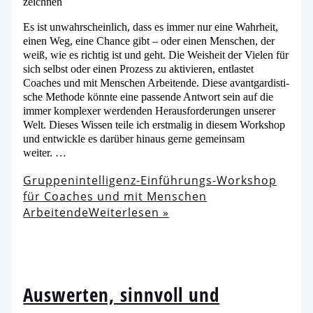
Es ist unwahr­schein­lich, dass es immer nur eine Wahrheit,
einen Weg, eine Chance gibt – oder einen Menschen, der
weiß, wie es rich­tig ist und geht. Die Weisheit der Vielen für
sich selbst oder einen Prozess zu akti­vie­ren, ent­las­tet
Coaches und mit Menschen Arbeitende. Diese avant­gar­dis­ti­
sche Methode könn­te eine pas­sen­de Antwort sein auf die
immer kom­ple­xer wer­den­den Herausforderungen unse­rer
Welt. Dieses Wissen tei­le ich erst­ma­lig in die­sem Workshop
und ent­wick­le es dar­über hin­aus ger­ne gemein­sam
weiter. …
Gruppenintelligenz-Einführungs-Workshop
für Coaches und mit Menschen
Arbeitende
Weiterlesen »
Auswerten, sinn­voll und