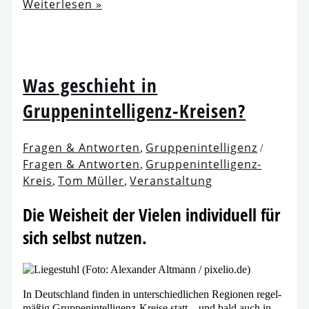
Weiterlesen »
Was geschieht in
Gruppenintelligenz-Kreisen?
Fragen & Antworten
Gruppenintelligenz
,
/
Fragen & Antworten
Gruppenintelligenz-
,
Kreis
Tom Müller
Veranstaltung
,
,
Die Weisheit der Vielen indi­vi­du­ell für
sich selbst nutzen.
In Deutschland fin­den in unter­schied­li­chen Regionen regel­
mä­ßig Gruppenintelligenz-Kreise statt – und bald auch in