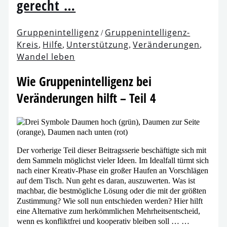
gerecht …
Gruppenintelligenz
Gruppenintelligenz-
/
Kreis
Hilfe
Unterstützung
Veränderungen
,
,
,
,
Wandel leben
Wie Gruppenintelligenz bei
Veränderungen hilft – Teil 4
Der vor­he­ri­ge Teil die­ser Beitragsserie beschäf­tig­te sich mit
dem Sammeln mög­lichst vie­ler Ideen. Im Idealfall türmt sich
nach einer Kreativ-Phase ein gro­ßer Haufen an Vorschlägen
auf dem Tisch. Nun geht es dar­an, aus­zu­wer­ten. Was ist
mach­bar, die best­mög­li­che Lösung oder die mit der größ­ten
Zustimmung? Wie soll nun ent­schie­den wer­den? Hier hilft
eine Alternative zum her­kömm­li­chen Mehrheitsentscheid,
wenn es kon­flikt­frei und koope­ra­tiv blei­ben soll … …