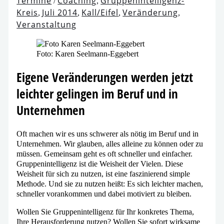
Termine
Coaching
Gruppenintelligenz-
/
,
Kreis
Juli 2014
Kall/Eifel
Veränderung
,
,
,
,
Veranstaltung
Foto: Karen Seelmann-Eggebert
Eigene Veränderungen wer­den jetzt
leich­ter gelin­gen im Beruf und in
Unternehmen
Oft machen wir es uns schwe­rer als nötig im Beruf und in
Unternehmen. Wir glau­ben, alles allei­ne zu kön­nen oder zu
müs­sen. Gemeinsam geht es oft schnel­ler und ein­fa­cher.
Gruppenintelligenz ist die Weisheit der Vielen. Diese
Weisheit für sich zu nut­zen, ist eine fas­zi­nie­rend simp­le
Methode. Und sie zu nut­zen heißt: Es sich leich­ter machen,
schnel­ler vor­an­kom­men und dabei moti­viert zu bleiben.
Wollen Sie Gruppenintelligenz für Ihr kon­kre­tes Thema,
Ihre Herausforderung nut­zen? Wollen Sie sofort wirk­sa­me