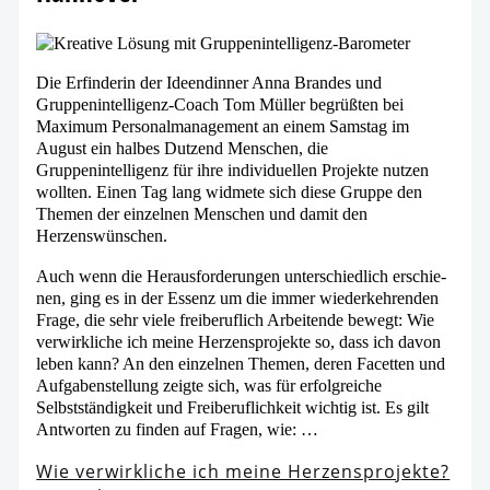
Die Erfinderin der Ideendinner Anna Brandes und
Gruppenintelligenz-Coach Tom Müller begrüß­ten bei
Maximum Personalmanagement an einem Samstag im
August ein hal­bes Dutzend Menschen, die
Gruppenintelligenz für ihre indi­vi­du­el­len Projekte nut­zen
woll­ten. Einen Tag lang wid­me­te sich die­se Gruppe den
Themen der ein­zel­nen Menschen und damit den
Herzenswünschen.
Auch wenn die Herausforderungen unter­schied­lich erschie­
nen, ging es in der Essenz um die immer wie­der­keh­ren­den
Frage, die sehr vie­le frei­be­ruf­lich Arbeitende bewegt: Wie
ver­wirk­li­che ich mei­ne Herzensprojekte so, dass ich davon
leben kann? An den ein­zel­nen Themen, deren Facetten und
Aufgabenstellung zeig­te sich, was für erfolg­rei­che
Selbstständigkeit und Freiberuflichkeit wich­tig ist. Es gilt
Antworten zu fin­den auf Fragen, wie: …
Wie ver­wirk­li­che ich mei­ne Herzensprojekte?